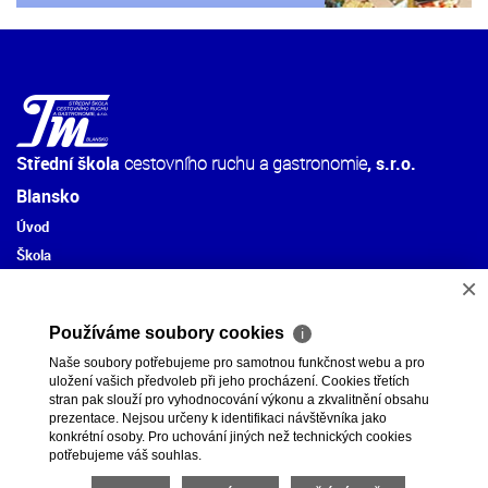
Střední škola
cestovního ruchu a gastronomie
, s.r.o.
Blansko
Úvod
Škola
×
Aktivity školy
Provoz školy
Používáme soubory cookies
ℹ
Studium
Naše soubory potřebujeme pro samotnou funkčnost webu a pro
Přijímání žáků
uložení vašich předvoleb při jeho procházení. Cookies třetích
Formuláře
stran pak slouží pro vyhodnocování výkonu a zkvalitnění obsahu
prezentace. Nejsou určeny k identifikaci návštěvníka jako
Kontakty
konkrétní osoby. Pro uchování jiných než technických cookies
potřebujeme váš souhlas.
tel.:+420 516 411 755, +420 602 780 035