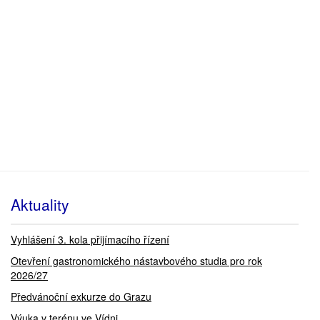
Aktuality
Vyhlášení 3. kola přijímacího řízení
Otevření gastronomického nástavbového studia pro rok
2026/27
Předvánoční exkurze do Grazu
Výuka v terénu ve Vídni