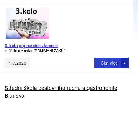
3. kolo přijímacích zkoušek
bližší info v sekci "PŘIJÍMÁNÍ ŽÁKŮ"
1.7.2026
Číst více
Střední škola cestovního ruchu a gastronomie
Blansko