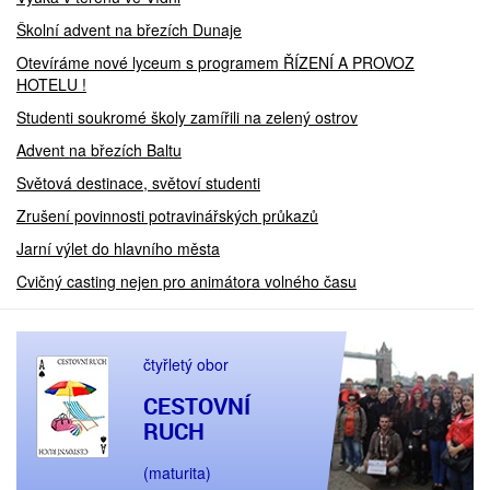
Školní advent na březích Dunaje
Otevíráme nové lyceum s programem ŘÍZENÍ A PROVOZ
HOTELU !
Studenti soukromé školy zamířili na zelený ostrov
Advent na březích Baltu
Světová destinace, světoví studenti
Zrušení povinnosti potravinářských průkazů
Jarní výlet do hlavního města
Cvičný casting nejen pro animátora volného času
čtyřletý obor
CESTOVNÍ
RUCH
(maturita)