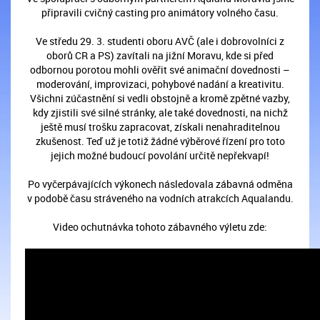
připravili cvičný casting pro animátory volného času.
Ve středu 29. 3. studenti oboru AVČ (ale i dobrovolníci z
oborů CR a PS) zavítali na jižní Moravu, kde si před
odbornou porotou mohli ověřit své animační dovednosti –
moderování, improvizaci, pohybové nadání a kreativitu.
Všichni zúčastnění si vedli obstojně a kromě zpětné vazby,
kdy zjistili své silné stránky, ale také dovednosti, na nichž
ještě musí trošku zapracovat, získali nenahraditelnou
zkušenost. Teď už je totiž žádné výběrové řízení pro toto
jejich možné budoucí povolání určitě nepřekvapí!
Po vyčerpávajících výkonech následovala zábavná odměna
v podobě času stráveného na vodních atrakcích Aqualandu.
Video ochutnávka tohoto zábavného výletu zde: