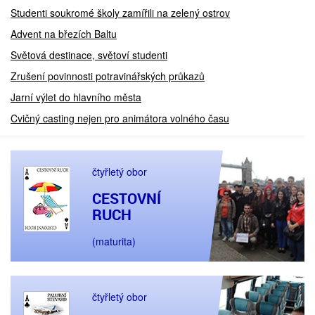
Studenti soukromé školy zamířili na zelený ostrov
Advent na březích Baltu
Světová destinace, světoví studenti
Zrušení povinnosti potravinářských průkazů
Jarní výlet do hlavního města
Cvičný casting nejen pro animátora volného času
čtyřletý obor
CESTOVNÍ
RUCH
(maturita)
čtyřletý obor