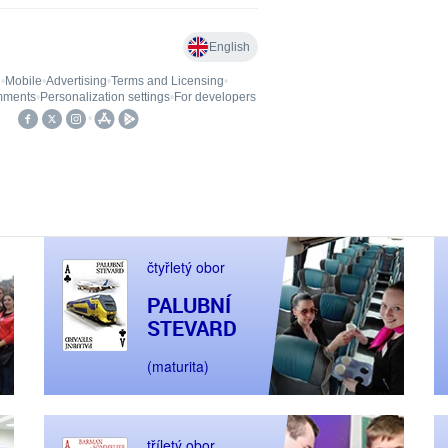
čtyřletý obor
PALUBNÍ
STEVARD
(maturita)
tříletý obor