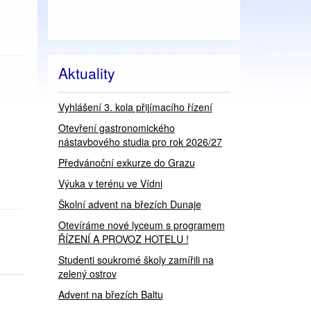
Aktuality
Vyhlášení 3. kola přijímacího řízení
Otevření gastronomického
nástavbového studia pro rok 2026/27
Předvánoční exkurze do Grazu
Výuka v terénu ve Vídni
Školní advent na březích Dunaje
Otevíráme nové lyceum s programem
ŘÍZENÍ A PROVOZ HOTELU !
Studenti soukromé školy zamířili na
zelený ostrov
Advent na březích Baltu