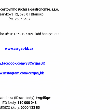
 cestovního ruchu a gastronomie, s.r.o.
arykova 12, 678 01 Blansko
IČO: 25346407
ího účtu: 1362157309 kód banky: 0800
www.cergas-bk.cz
.facebook.com/SSCergasBK
.instagram.com/cergas_bk
schránka (ID schránky):
twg45qw
IZO školy:
110 000 048
REDIZO školy:
6000 133 83