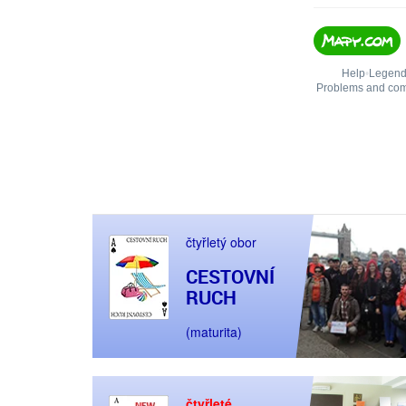
čtyřletý obor
CESTOVNÍ
RUCH
(maturita)
čtyřleté