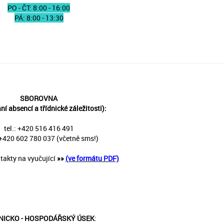
PO - ČT: 8:00 - 16:00
PÁ: 8:00 - 13:30
SBOROVNA
í absencí a třídnické záležitosti):
tel.: +420 516 416 491
+420 602 780 037 (včetně sms!)
takty na vyučující
»
»
(ve formátu PDF)
NICKO - HOSPODÁŘSKÝ ÚSEK
: