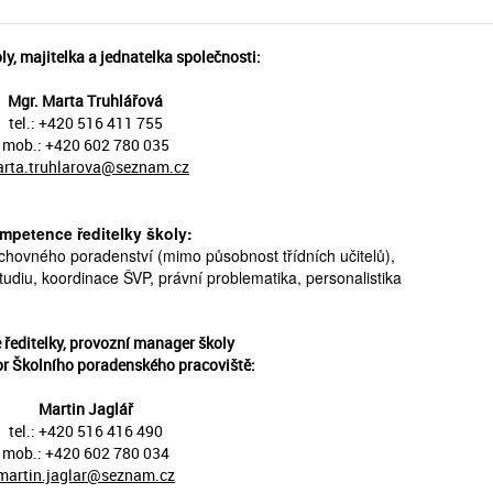
ly, majitelka a jednatelka společnosti:
Mgr. Marta Truhlářová
tel.: +420 516 411 755
mob.: +420 602 780 035
rta.truhlarova@seznam.cz
mpetence ředitelky školy:
chovného poradenství (mimo působnost třídních učitelů),
 studiu, koordinace ŠVP, právní problematika, personalistika
 ředitelky, provozní manager školy
or Školního poradenského pracoviště:
Martin Jaglář
tel.: +420 516 416 490
mob.: +420 602 780 034
martin.jaglar@seznam.cz