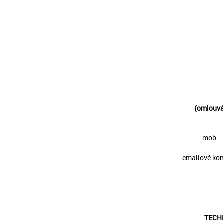
(omlouván
mob.: 
emailové kon
TECH