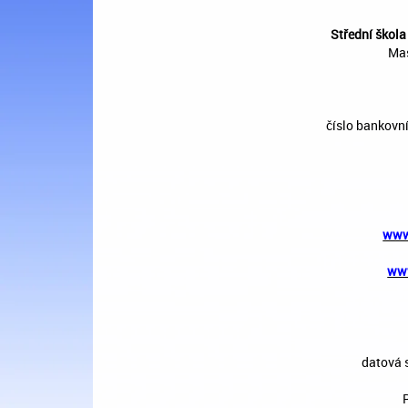
Střední škola
Mas
číslo bankovn
www
www
datová 