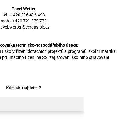
Pavel Wetter
tel.: +420 516 416 493
mob.: +420 721 375 773
avel.wetter@cergas-bk.cz
covníka technicko-hospodářského úseku
:
IT školy, řízení dotačních projektů a programů, školní matrika
 přijímacího řízení na SŠ, zajišťování školního stravování
Kde nás najdete..?