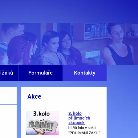
í žáků
Formuláře
Kontakty
Akce
3. kolo
přijímacích
zkoušek
bližší info v sekci
"PŘIJÍMÁNÍ ŽÁKŮ"