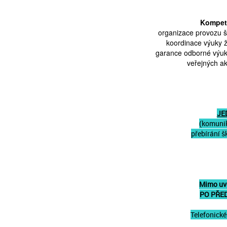
Kompete
organizace provozu š
koordinace výuky ž
garance odborné výuky
veřejných ak
JE
(komunik
přebírání 
Mimo uve
PO PŘE
Telefonické