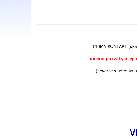
PŘÍMÝ KONTAKT (okamž
určeno pro žáky a jej
(hovor je směrován 
V