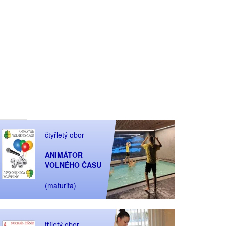
čtyřletý obor
ANIMÁTOR
VOLNÉHO ČASU
(maturita)
tříletý obor