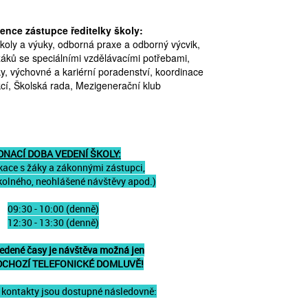
nce zástupce ředitelky školy:
koly a výuky, odborná praxe a odborný výcvik,
áků se speciálními vzdělávacími potřebami,
, výchovné a kariérní poradenství, koordinace
cí, Školská rada, Mezigenerační klub
DNACÍ DOBA VEDENÍ ŠKOLY:
ace s žáky a zákonnými zástupci,
školného, neohlášené návštěvy apod.)
09:30 - 10:00 (denně)
12:30 - 13:30
(denně)
dené časy je návštěva možná jen
DCHOZÍ TELEFONICKÉ DOMLUVĚ!
 kontakty jsou dostupné následovně: