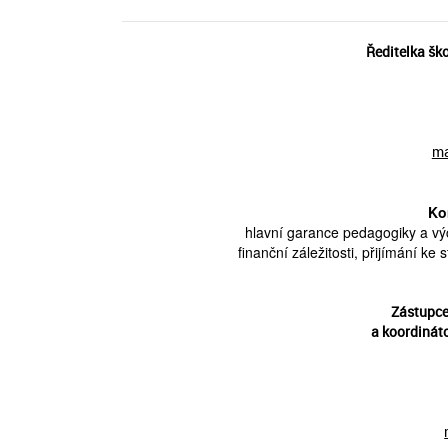
Ředitelka ško
ma
Ko
hlavní garance pedagogiky a vý
finanční záležitosti, přijímání ke
Zástupce
a koordinát