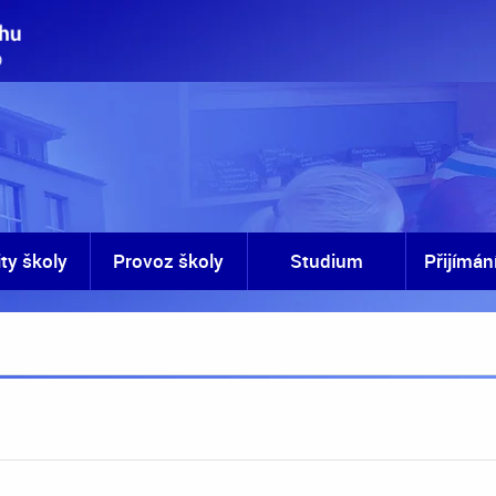
ity školy
Provoz školy
Studium
Přijímán