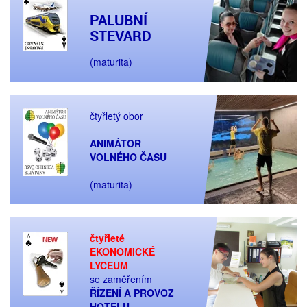
PALUBNÍ
STEVARD
(maturita)
čtyřletý obor
ANIMÁTOR
VOLNÉHO ČASU
(maturita)
čtyřleté
EKONOMICKÉ
LYCEUM
se zaměřením
ŘÍZENÍ A PROVOZ
HOTELU