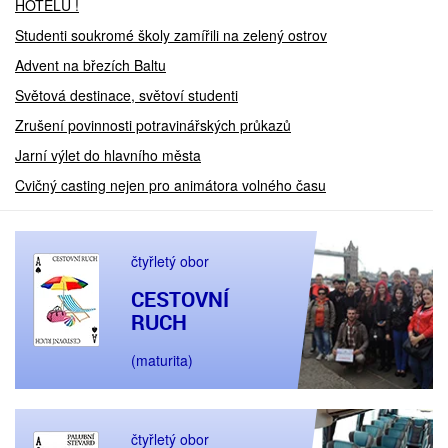
HOTELU !
Studenti soukromé školy zamířili na zelený ostrov
Advent na březích Baltu
Světová destinace, světoví studenti
Zrušení povinnosti potravinářských průkazů
Jarní výlet do hlavního města
Cvičný casting nejen pro animátora volného času
čtyřletý obor
CESTOVNÍ
RUCH
(maturita)
čtyřletý obor